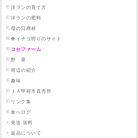
洋ランの育て方
洋ランの肥料
母の日商材
🍓イチゴ狩りのサイト
コセファーム
野 菜
周辺の紹介
趣味
ＪＡ甲府市直売所
リンク集
食べログ
発送 送料
返品について