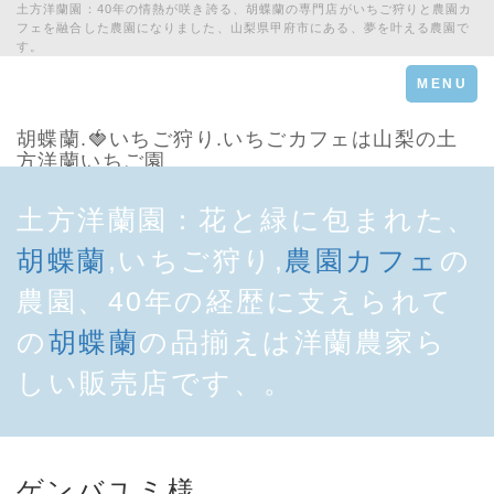
土方洋蘭園：40年の情熱が咲き誇る、胡蝶蘭の専門店がいちご狩りと農園カ
フェを融合した農園になりました、山梨県甲府市にある、夢を叶える農園で
す。
Toggle
MENU
navigation
胡蝶蘭.🍓いちご狩り.いちごカフェは山梨の土
方洋蘭いちご園
土方洋蘭園：花と緑に包まれた、
胡蝶蘭
,いちご狩り,
農園カフェ
の
農園、40年の経歴に支えられて
の
胡蝶蘭
の品揃えは洋蘭農家ら
しい販売店です、。
ゲンバユミ様