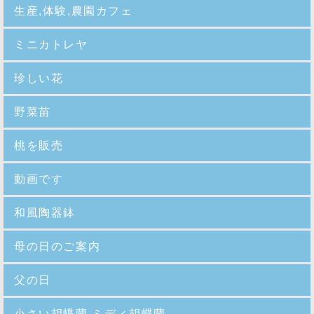
生産,体験,農園カフェ
ミニカトレヤ
珍しい花
野菜苗
桃を販売
動画です
和風陶器鉢
母の日のご案内
父の日
小さい胡蝶蘭,ミディ胡蝶蘭