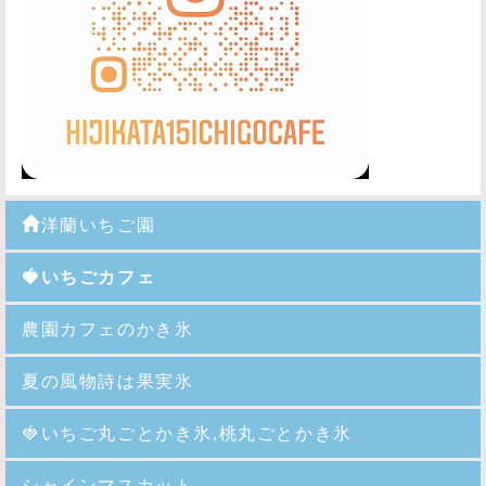
洋蘭いちご園
🍓いちごカフェ
農園カフェのかき氷
夏の風物詩は果実氷
🍓
いちご丸ごとかき氷,桃丸ごとかき氷
シャインマスカット