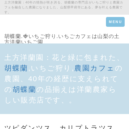
土方洋蘭園：40年の情熱が咲き誇る、胡蝶蘭の専門店がいちご狩りと農園カ
フェを融合した農園になりました、山梨県甲府市にある、夢を叶える農園で
す。
Toggle
MENU
navigation
胡蝶蘭.🍓いちご狩り.いちごカフェは山梨の土
方洋蘭いちご園
土方洋蘭園：花と緑に包まれた、
胡蝶蘭
,いちご狩り,
農園カフェ
の
農園、40年の経歴に支えられて
の
胡蝶蘭
の品揃えは洋蘭農家ら
しい販売店です、。
ツピダンツス カリプトラツス