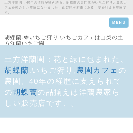
土方洋蘭園：40年の情熱が咲き誇る、胡蝶蘭の専門店がいちご狩りと農園カ
フェを融合した農園になりました、山梨県甲府市にある、夢を叶える農園で
す。
Toggle
MENU
navigation
胡蝶蘭.🍓いちご狩り.いちごカフェは山梨の土
方洋蘭いちご園
土方洋蘭園：花と緑に包まれた、
胡蝶蘭
,いちご狩り,
農園カフェ
の
農園、40年の経歴に支えられて
の
胡蝶蘭
の品揃えは洋蘭農家ら
しい販売店です、。