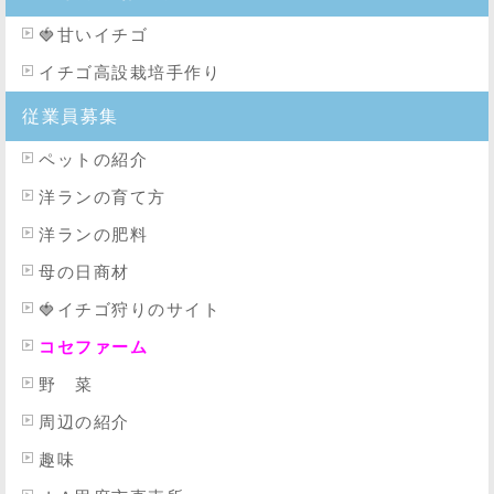
🍓
甘いイチゴ
イチゴ高設栽培手作り
従業員募集
ペットの紹介
洋ランの育て方
洋ランの肥料
母の日商材
🍓イチゴ狩りのサイト
コセファーム
野 菜
周辺の紹介
趣味