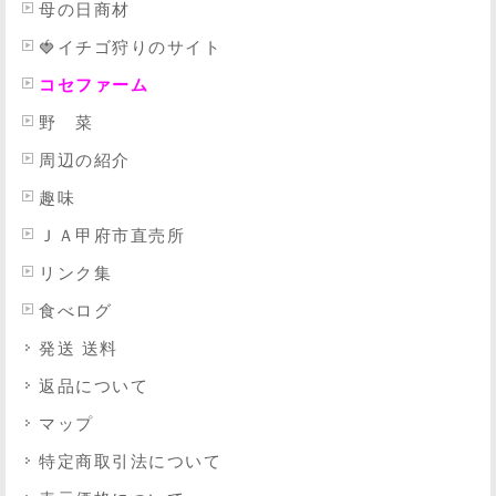
母の日商材
🍓イチゴ狩りのサイト
コセファーム
野 菜
周辺の紹介
趣味
ＪＡ甲府市直売所
リンク集
食べログ
発送 送料
返品について
マップ
特定商取引法
について