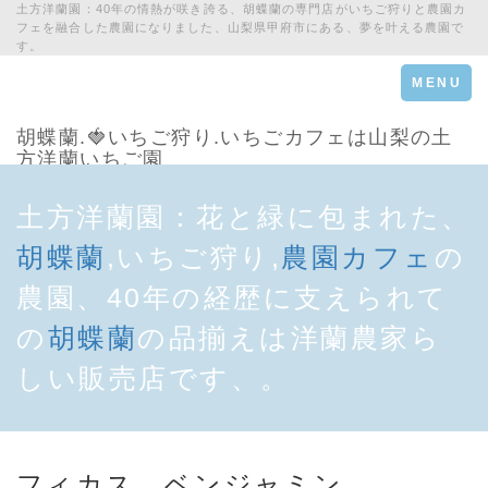
土方洋蘭園：40年の情熱が咲き誇る、胡蝶蘭の専門店がいちご狩りと農園カ
フェを融合した農園になりました、山梨県甲府市にある、夢を叶える農園で
す。
Toggle
MENU
navigation
胡蝶蘭.🍓いちご狩り.いちごカフェは山梨の土
方洋蘭いちご園
土方洋蘭園：花と緑に包まれた、
胡蝶蘭
,いちご狩り,
農園カフェ
の
農園、40年の経歴に支えられて
の
胡蝶蘭
の品揃えは洋蘭農家ら
しい販売店です、。
フィカス ベンジャミン