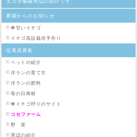
土方洋蘭園周辺の紹介です
農園からのお知らせ
🍓
甘いイチゴ
イチゴ高設栽培手作り
従業員募集
ペットの紹介
洋ランの育て方
洋ランの肥料
母の日商材
🍓イチゴ狩りのサイト
コセファーム
野 菜
周辺の紹介