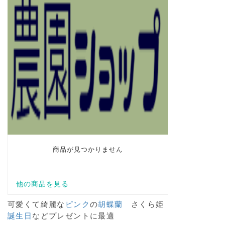
可愛くて綺麗な
ピンク
の
胡蝶蘭
さくら姫
誕生日
などプレゼントに最適