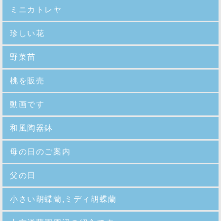
ミニカトレヤ
珍しい花
野菜苗
桃を販売
動画です
和風陶器鉢
母の日のご案内
父の日
小さい胡蝶蘭,ミディ胡蝶蘭