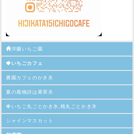
洋蘭いちご園
🍓いちごカフェ
農園カフェのかき氷
夏の風物詩は果実氷
🍓
いちご丸ごとかき氷,桃丸ごとかき氷
シャインマスカット