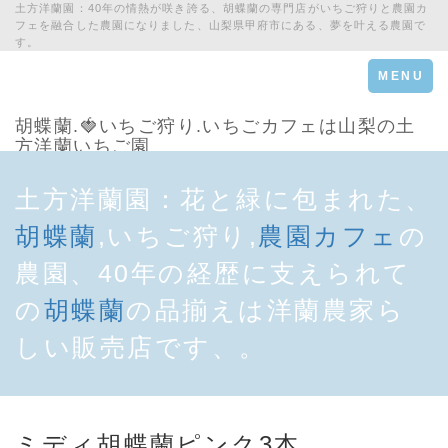
土方洋蘭園：40年の情熱が咲き誇る、胡蝶蘭の専門店がいちご狩りと農園カ
フェを融合した農園になりました、山梨県甲府市にある、夢を叶える農園で
す。
Toggle
MENU
navigation
胡蝶蘭.🍓いちご狩り.いちごカフェは山梨の土
方洋蘭いちご園
土方洋蘭園：花と緑に包まれた、
胡蝶蘭
,いちご狩り,
農園カフェ
の
農園、40年の経歴に支えられて
の
胡蝶蘭
の品揃えは洋蘭農家ら
しい販売店です、。
ミディ胡蝶蘭
ピンク
3本