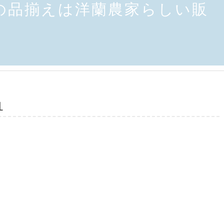
の品揃えは洋蘭農家らしい販
１