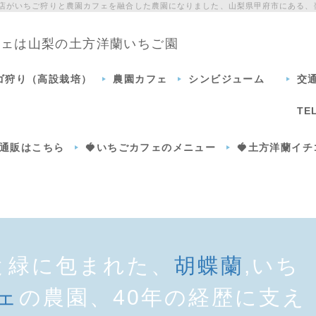
門店がいちご狩りと農園カフェを融合した農園になりました、山梨県甲府市にある、
カフェは山梨の土方洋蘭いちご園
チゴ狩り（高設栽培）
農園カフェ
シンビジューム
交
TE
通販はこちら
🍓いちごカフェのメニュー
🍓土方洋蘭イ
と緑に包まれた、
胡蝶蘭
,いち
ェ
の農園、40年の経歴に支え