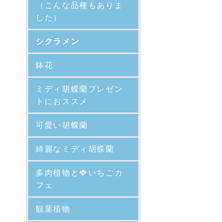
（こんな品種もありま
した）
シクラメン
鉢花
ミディ胡蝶蘭プレゼン
トにおススメ
可愛い胡蝶蘭
綺麗なミディ胡蝶蘭
多肉植物と🍓いちごカ
フェ
観葉植物