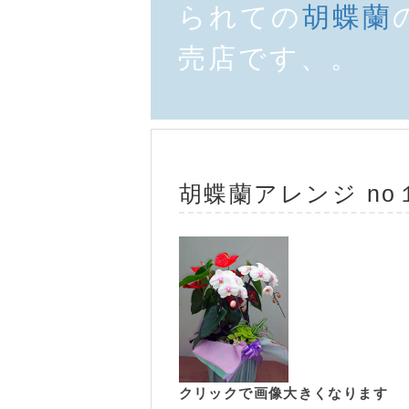
られての
胡蝶蘭
売店です、。
胡蝶蘭
アレンジ no
クリックで画像大きくなります