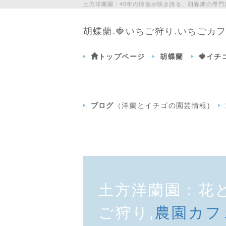
土方洋蘭園：40年の情熱が咲き誇る、胡蝶蘭の専
胡蝶蘭.🍓いちご狩り.いちご
トップページ
胡蝶蘭
🍓イ
ブログ
（洋蘭とイチゴの園芸情報)
土方洋蘭園：花
ご狩り,
農園カフ