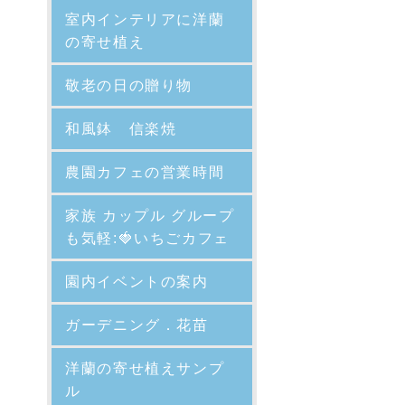
室内インテリアに洋蘭
の寄せ植え
敬老の日の贈り物
和風鉢 信楽焼
農園カフェの営業時間
家族 カップル グループ
も気軽:🍓いちごカフェ
園内イベントの案内
ガーデニング．花苗
洋蘭の寄せ植えサンプ
ル