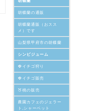
胡蝶蘭
胡蝶蘭の通販
胡蝶蘭通販（おスス
メ）です
山梨県甲府市の胡蝶蘭
シンビジューム
🍓イチゴ狩り
🍓イチゴ販売
🍑
桃の販売
農園カフェのジェラー
ト,シャーベット