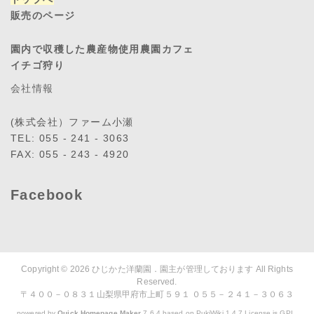
販売のページ
園内で収穫した農産物使用農園カフェ
イチゴ狩り
会社情報
(株式会社）ファーム小瀬
TEL: 055 - 241 - 3063
FAX: 055 - 243 - 4920
Facebook
Copyright © 2026
ひじかた洋蘭園．園主が管理しております
All Rights
Reserved.
〒４００－０８３１山梨県甲府市上町５９１ ０５５－２４１－３０６３
powered by
Quick Homepage Maker
7.6.4 based on PukiWiki 1.4.7 License is GPL.