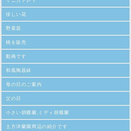
ミニカトレヤ
珍しい花
野菜苗
桃を販売
動画です
和風陶器鉢
母の日のご案内
父の日
小さい胡蝶蘭,ミディ胡蝶蘭
土方洋蘭園周辺の紹介です