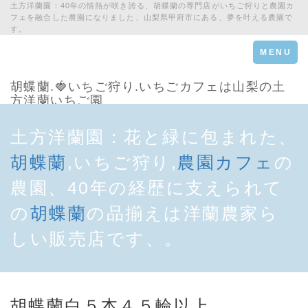
土方洋蘭園：40年の情熱が咲き誇る、胡蝶蘭の専門店がいちご狩りと農園カ
フェを融合した農園になりました、山梨県甲府市にある、夢を叶える農園で
す。
Toggle
MENU
navigation
胡蝶蘭.🍓いちご狩り.いちごカフェは山梨の土
方洋蘭いちご園
土方洋蘭園：花と緑に包まれた、
胡蝶蘭
,いちご狩り,
農園カフェ
の
農園、40年の経歴に支えられて
の
胡蝶蘭
の品揃えは洋蘭農家ら
しい販売店です、。
胡蝶蘭白５本４５輪以上