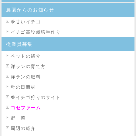
農園からのお知らせ
🍓
甘いイチゴ
イチゴ高設栽培手作り
従業員募集
ペットの紹介
洋ランの育て方
洋ランの肥料
母の日商材
🍓イチゴ狩りのサイト
コセファーム
野 菜
周辺の紹介