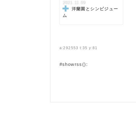
2021.11.09
洋蘭園とシンビジュー
ム
a:292553 t:35 y:81
#showrss():