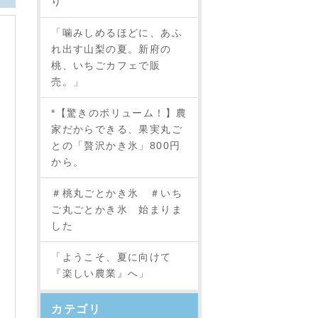
り
「噛みしめるほどに、あふ
れ出す山梨の夏。新府の
桃、いちごカフェで販
売。」
*【驚きのボリューム！】農
家だからできる、果実丸ご
との「贅沢かき氷」800円
から。
＃桃丸ごとかき氷 ＃いち
ご丸ごとかき氷 始まりま
した
「ようこそ、夏に向けて
『楽しい農業』へ」
カテゴリ