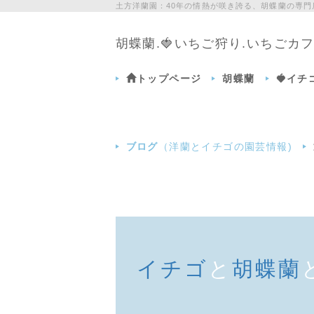
土方洋蘭園：40年の情熱が咲き誇る、胡蝶蘭の専
胡蝶蘭.🍓いちご狩り.いちご
トップページ
胡蝶蘭
🍓イ
ブログ
（洋蘭とイチゴの園芸情報)
イチゴ
と
胡蝶蘭