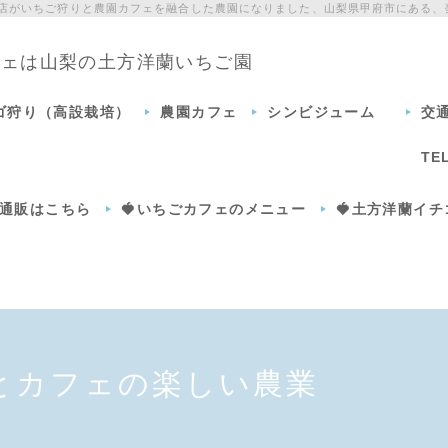
門店がいちご狩りと農園カフェを融合した農園になりました、山梨県甲府市にある、
カフェは山梨の土方洋蘭いちご園
チゴ狩り（高設栽培）
農園カフェ
シンビジューム
交
TE
通販はこちら
🍓いちごカフェのメニュー
🍓土方洋蘭イ
とカフェの楽しい農業