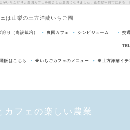
門店がいちご狩りと農園カフェを融合した農園になりました、山梨県甲府市にある、
カフェは山梨の土方洋蘭いちご園
チゴ狩り（高設栽培）
農園カフェ
シンビジューム
交
TE
通販はこちら
🍓いちごカフェのメニュー
🍓土方洋蘭イ
とカフェの楽しい農業