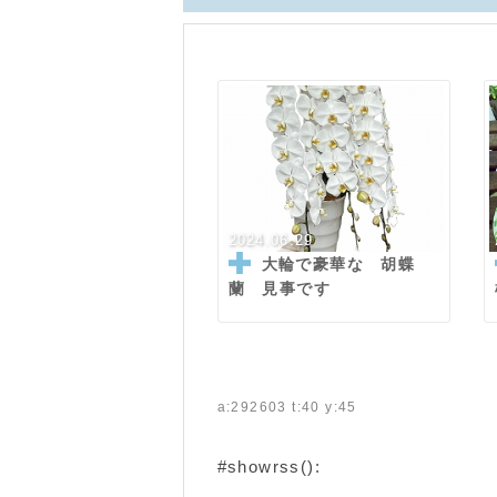
2024.06.29
大輪で豪華な 胡蝶
蘭 見事です
a:292603 t:40 y:45
#showrss():