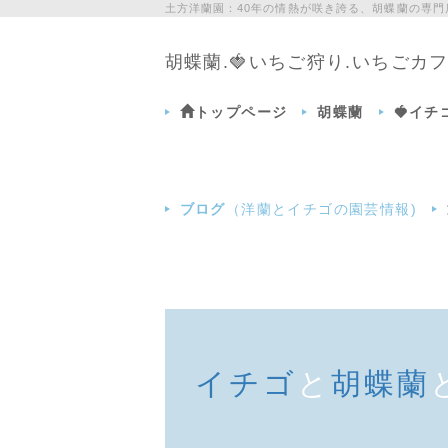
土方洋蘭園：40年の情熱が咲き誇る、胡蝶蘭の専
胡蝶蘭.🍓いちご狩り.いちご
トップページ
胡蝶蘭
🍓イ
ブログ
（洋蘭とイチゴの園芸情報)
イチゴ
と
胡蝶蘭