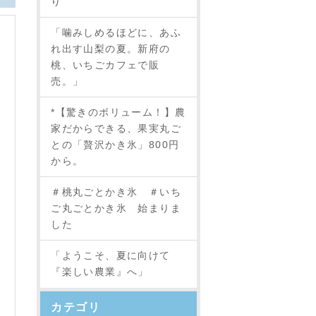
り
「噛みしめるほどに、あふ
れ出す山梨の夏。新府の
桃、いちごカフェで販
売。」
*【驚きのボリューム！】農
家だからできる、果実丸ご
との「贅沢かき氷」800円
から。
＃桃丸ごとかき氷 ＃いち
ご丸ごとかき氷 始まりま
した
「ようこそ、夏に向けて
『楽しい農業』へ」
カテゴリ