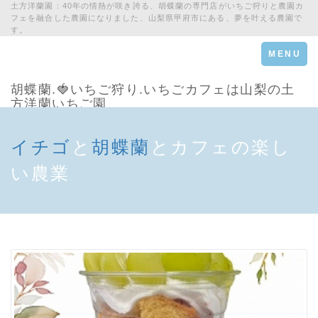
土方洋蘭園：40年の情熱が咲き誇る、胡蝶蘭の専門店がいちご狩りと農園カ
フェを融合した農園になりました、山梨県甲府市にある、夢を叶える農園で
す。
Toggle
MENU
navigation
胡蝶蘭.🍓いちご狩り.いちごカフェは山梨の土
方洋蘭いちご園
イチゴ
と
胡蝶蘭
とカフェの楽し
い農業