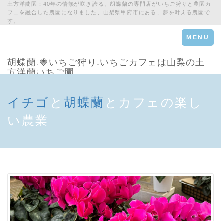
土方洋蘭園：40年の情熱が咲き誇る、胡蝶蘭の専門店がいちご狩りと農園カ
フェを融合した農園になりました、山梨県甲府市にある、夢を叶える農園で
す。
Toggle
MENU
navigation
胡蝶蘭.🍓いちご狩り.いちごカフェは山梨の土
方洋蘭いちご園
イチゴ
と
胡蝶蘭
とカフェの楽し
い農業