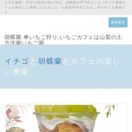
土方洋蘭園：40年の情熱が咲き誇る、胡蝶蘭の専門店がいちご狩りと農園カ
フェを融合した農園になりました、山梨県甲府市にある、夢を叶える農園で
す。
Toggle
MENU
navigation
胡蝶蘭.🍓いちご狩り.いちごカフェは山梨の土
方洋蘭いちご園
イチゴ
と
胡蝶蘭
とカフェの楽し
い農業