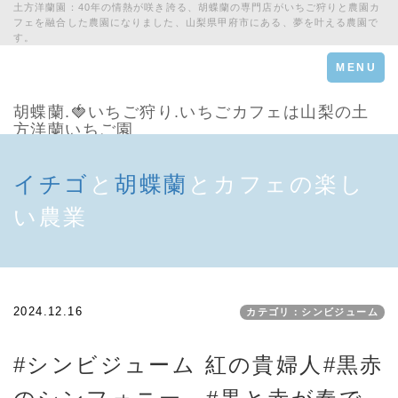
土方洋蘭園：40年の情熱が咲き誇る、胡蝶蘭の専門店がいちご狩りと農園カ
フェを融合した農園になりました、山梨県甲府市にある、夢を叶える農園で
す。
Toggle
MENU
navigation
胡蝶蘭.🍓いちご狩り.いちごカフェは山梨の土
方洋蘭いちご園
イチゴ
と
胡蝶蘭
とカフェの楽し
い農業
2024.12.16
カテゴリ：シンビジューム
#シンビジューム 紅の貴婦人#黒赤