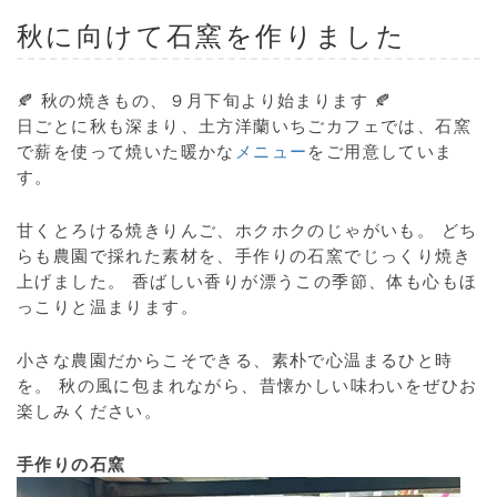
秋に向けて石窯を作りました
🍂 秋の焼きもの、９月下旬より始まります 🍂
日ごとに秋も深まり、土方洋蘭いちごカフェでは、石窯
で薪を使って焼いた暖かな
メニュー
をご用意していま
す。
甘くとろける焼きりんご、ホクホクのじゃがいも。 どち
らも農園で採れた素材を、手作りの石窯でじっくり焼き
上げました。 香ばしい香りが漂うこの季節、体も心もほ
っこりと温まります。
小さな農園だからこそできる、素朴で心温まるひと時
を。 秋の風に包まれながら、昔懐かしい味わいをぜひお
楽しみください。
手作りの石窯