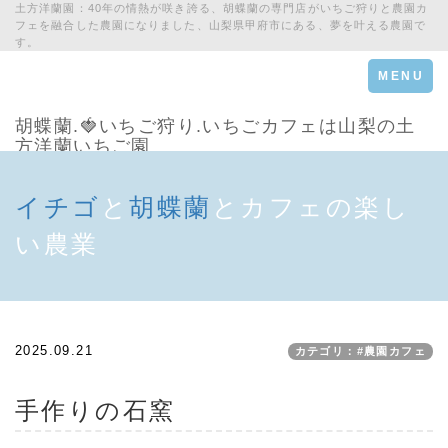
土方洋蘭園：40年の情熱が咲き誇る、胡蝶蘭の専門店がいちご狩りと農園カ
フェを融合した農園になりました、山梨県甲府市にある、夢を叶える農園で
す。
Toggle
MENU
navigation
胡蝶蘭.🍓いちご狩り.いちごカフェは山梨の土
方洋蘭いちご園
イチゴ
と
胡蝶蘭
とカフェの楽し
い農業
2025.09.21
カテゴリ：#農園カフェ
手作りの石窯