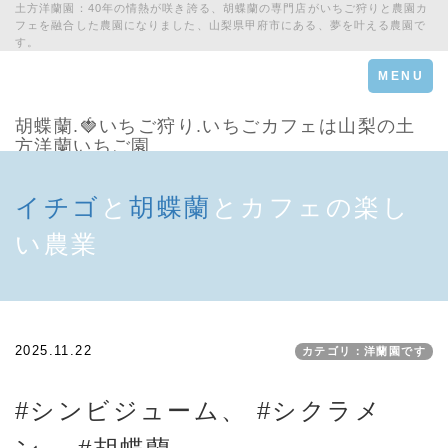
土方洋蘭園：40年の情熱が咲き誇る、胡蝶蘭の専門店がいちご狩りと農園カ
フェを融合した農園になりました、山梨県甲府市にある、夢を叶える農園で
す。
Toggle
MENU
navigation
胡蝶蘭.🍓いちご狩り.いちごカフェは山梨の土
方洋蘭いちご園
イチゴ
と
胡蝶蘭
とカフェの楽し
い農業
2025.11.22
カテゴリ：洋蘭園です
#シンビジューム、 #シクラメ