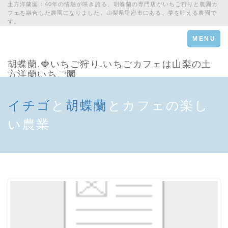
土方洋蘭園：40年の情熱が咲き誇る、胡蝶蘭の専門店がいちご狩りと農園カ
フェを融合した農園になりました、山梨県甲府市にある、夢を叶える農園で
す。
Toggle
MENU
navigation
胡蝶蘭.🍓いちご狩り.いちごカフェは山梨の土
方洋蘭いちご園
イチゴ
と
胡蝶蘭
とカフェの楽し
い農業