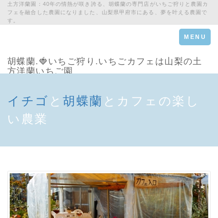
土方洋蘭園：40年の情熱が咲き誇る、胡蝶蘭の専門店がいちご狩りと農園カ
フェを融合した農園になりました、山梨県甲府市にある、夢を叶える農園で
す。
Toggle
MENU
navigation
胡蝶蘭.🍓いちご狩り.いちごカフェは山梨の土
方洋蘭いちご園
イチゴ
と
胡蝶蘭
とカフェの楽し
い農業