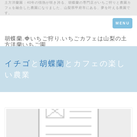
土方洋蘭園：40年の情熱が咲き誇る、胡蝶蘭の専門店がいちご狩りと農園カ
フェを融合した農園になりました、山梨県甲府市にある、夢を叶える農園で
す。
Toggle
MENU
navigation
胡蝶蘭.🍓いちご狩り.いちごカフェは山梨の土
方洋蘭いちご園
イチゴ
と
胡蝶蘭
とカフェの楽し
い農業