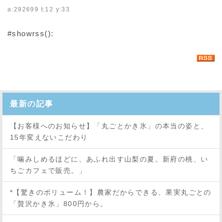
a:292699 t:12 y:33
#showrss():
最新の記事
【お客様へのお知らせ】「丸ごとかき氷」の本当の姿と、
15年変えないこだわり
「噛みしめるほどに、あふれ出す山梨の夏。新府の桃、い
ちごカフェで販売。」
*【驚きのボリューム！】農家だからできる、果実丸ごとの
「贅沢かき氷」800円から。