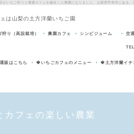
門店がいちご狩りと農園カフェを融合した農園になりました、山梨県甲府市にある、
カフェは山梨の土方洋蘭いちご園
チゴ狩り（高設栽培）
農園カフェ
シンビジューム
交
TE
通販はこちら
🍓いちごカフェのメニュー
🍓土方洋蘭イ
とカフェの楽しい農業