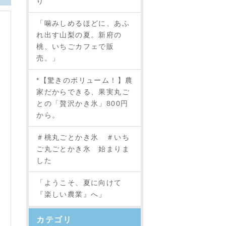
り
「噛みしめるほどに、あふ
れ出す山梨の夏。新府の
桃、いちごカフェで販
売。」
*【驚きのボリューム！】農
家だからできる、果実丸ご
との「贅沢かき氷」800円
から。
＃桃丸ごとかき氷 ＃いち
ご丸ごとかき氷 始まりま
した
「ようこそ、夏に向けて
『楽しい農業』へ」
カテゴリ