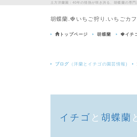
土方洋蘭園：40年の情熱が咲き誇る、胡蝶蘭の専
胡蝶蘭.🍓いちご狩り.いちご
トップページ
胡蝶蘭
🍓イ
ブログ
（洋蘭とイチゴの園芸情報)
イチゴ
と
胡蝶蘭