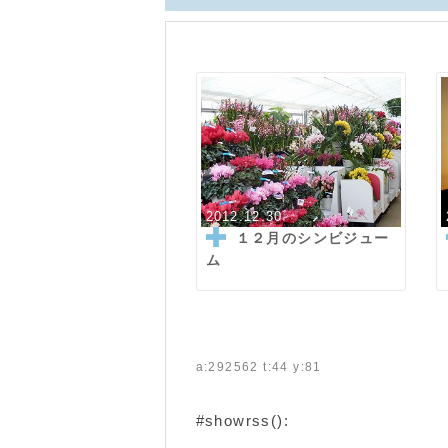
2012.12.30
１２月のシンビジュー
ム
a:292562 t:44 y:81
#showrss():