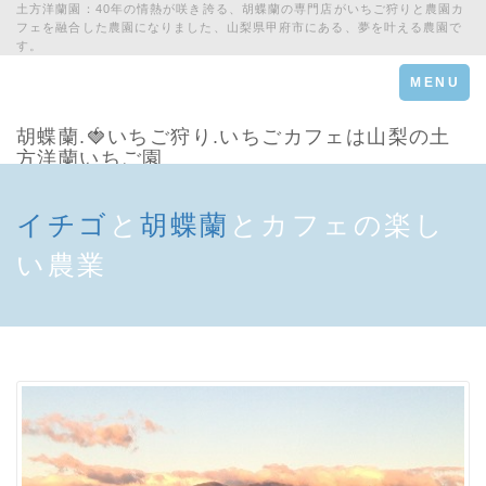
土方洋蘭園：40年の情熱が咲き誇る、胡蝶蘭の専門店がいちご狩りと農園カ
フェを融合した農園になりました、山梨県甲府市にある、夢を叶える農園で
す。
Toggle
MENU
navigation
胡蝶蘭.🍓いちご狩り.いちごカフェは山梨の土
方洋蘭いちご園
イチゴ
と
胡蝶蘭
とカフェの楽し
い農業