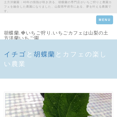
土方洋蘭園：40年の情熱が咲き誇る、胡蝶蘭の専門店がいちご狩りと農園カ
フェを融合した農園になりました、山梨県甲府市にある、夢を叶える農園で
す。
Toggle
MENU
navigation
胡蝶蘭.🍓いちご狩り.いちごカフェは山梨の土
方洋蘭いちご園
イチゴ
と
胡蝶蘭
とカフェの楽し
い農業