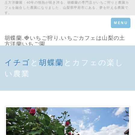
土方洋蘭園：40年の情熱が咲き誇る、胡蝶蘭の専門店がいちご狩りと農園カ
フェを融合した農園になりました、山梨県甲府市にある、夢を叶える農園で
す。
Toggle
MENU
navigation
胡蝶蘭.🍓いちご狩り.いちごカフェは山梨の土
方洋蘭いちご園
イチゴ
と
胡蝶蘭
とカフェの楽し
い農業