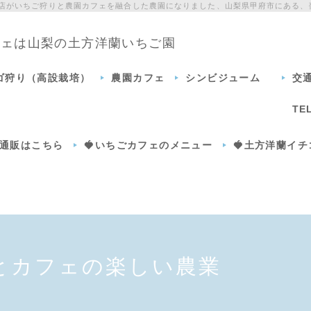
門店がいちご狩りと農園カフェを融合した農園になりました、山梨県甲府市にある、
カフェは山梨の土方洋蘭いちご園
チゴ狩り（高設栽培）
農園カフェ
シンビジューム
交
TE
通販はこちら
🍓いちごカフェのメニュー
🍓土方洋蘭イ
とカフェの楽しい農業