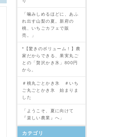
り
「噛みしめるほどに、あふ
れ出す山梨の夏。新府の
桃、いちごカフェで販
売。」
*【驚きのボリューム！】農
家だからできる、果実丸ご
との「贅沢かき氷」800円
から。
＃桃丸ごとかき氷 ＃いち
ご丸ごとかき氷 始まりま
した
「ようこそ、夏に向けて
『楽しい農業』へ」
カテゴリ