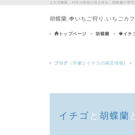
土方洋蘭園：40年の情熱が咲き誇る、胡蝶蘭の専
胡蝶蘭.🍓いちご狩り.いちご
トップページ
胡蝶蘭
🍓イ
ブログ
（洋蘭とイチゴの園芸情報)
イチゴ
と
胡蝶蘭