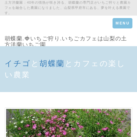
土方洋蘭園：40年の情熱が咲き誇る、胡蝶蘭の専門店がいちご狩りと農園カ
フェを融合した農園になりました、山梨県甲府市にある、夢を叶える農園で
す。
Toggle
MENU
navigation
胡蝶蘭.🍓いちご狩り.いちごカフェは山梨の土
方洋蘭いちご園
イチゴ
と
胡蝶蘭
とカフェの楽し
い農業