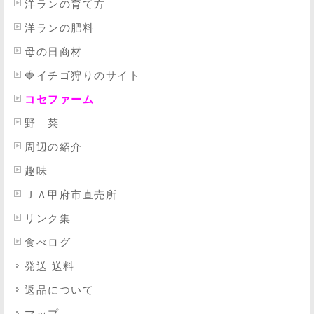
洋ランの育て方
洋ランの肥料
母の日商材
🍓イチゴ狩りのサイト
コセファーム
野 菜
周辺の紹介
趣味
ＪＡ甲府市直売所
リンク集
食べログ
発送 送料
返品について
マップ