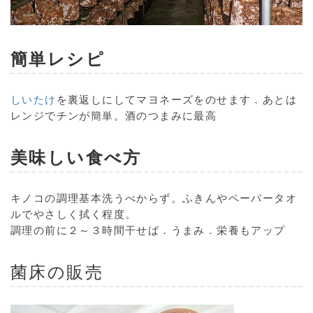
簡単レシピ
しいたけ
を裏返しにしてマヨネーズをのせます．あとは
レンジでチンが簡単。酒のつまみに最高
美味しい食べ方
キノコ
の調理基本洗うべからず。ふきんやペーパータオ
ルでやさしく拭く程度。
調理の前に２～３時間干せば．うまみ．栄養もアップ
菌床の販売