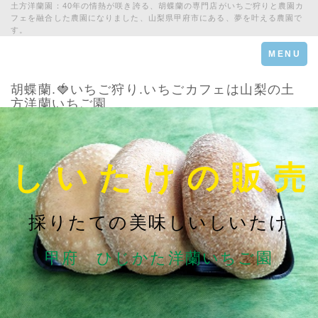
土方洋蘭園：40年の情熱が咲き誇る、胡蝶蘭の専門店がいちご狩りと農園カ
フェを融合した農園になりました、山梨県甲府市にある、夢を叶える農園で
す。
Toggle
MENU
navigation
胡蝶蘭.🍓いちご狩り.いちごカフェは山梨の土
方洋蘭いちご園
し い た け の 販 売
採りたての美味しいしいたけ
甲府 ひじかた洋蘭いちご園