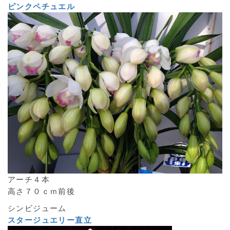
ピンクペチュエル
アーチ４本
高さ７０ｃｍ前後
シンビジューム
スタージュエリー直立