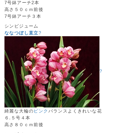
7号鉢アーチ2本
高さ５０ｃｍ前後
7号鉢アーチ３本
シンビジューム
ななつぼし直立
?
?
綺麗な大輪の
ピンク
バランスよくきれいな花
６.５号４本
高さ８０ｃｍ前後