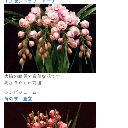
イノセントラブ アーチ
大輪の綺麗で豪華な花です
高さ６０ｃｍ前後
シンビジューム
苺の雫 直立