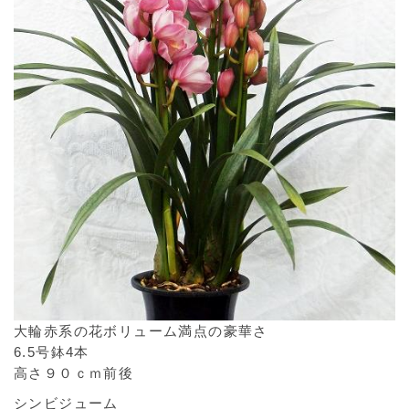
大輪赤系の花ボリューム満点の豪華さ
6.5号鉢4本
高さ９０ｃｍ前後
シンビジューム