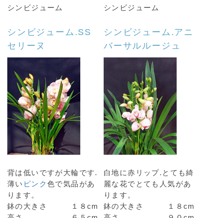
シンビジューム
シンビジューム
シンビジューム.SS
シンビジューム.アニ
セリーヌ
バーサルルージュ
背は低いですが大輪です.
白地に赤リップ.とても綺
薄い
ピンク
色で気品があ
麗な花でとても人気があ
ります。
ります。
鉢の大きさ １８cm
鉢の大きさ １８cm
高さ ６５cm
高さ ９０cm