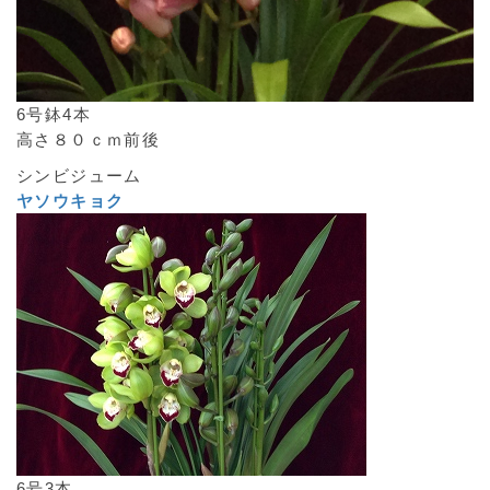
6号鉢4本
高さ８０ｃｍ前後
シンビジューム
ヤソウキョク
6号3本