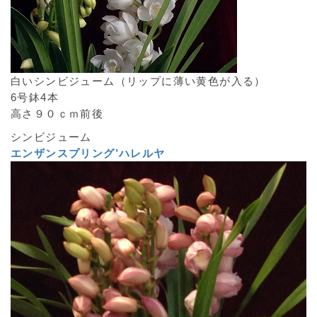
白いシンビジューム（リップに薄い黄色が入る）
6号鉢4本
高さ９０ｃｍ前後
シンビジューム
エンザンスプリング’ハレルヤ