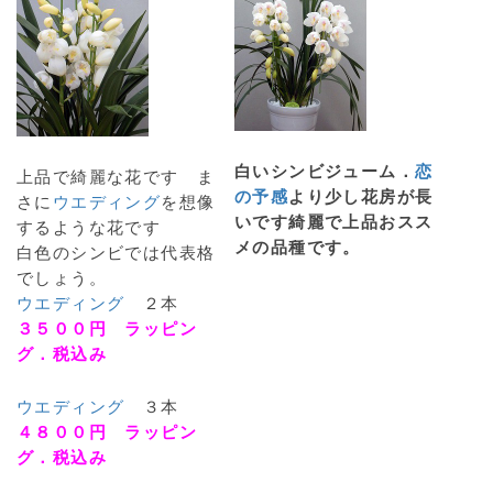
白いシンビジューム．
恋
上品で綺麗な花です ま
の予感
より少し花房が長
さに
ウエディング
を想像
いです綺麗で上品おスス
するような花です
メの品種です。
白色のシンビでは代表格
でしょう。
ウエディング
２本
３５００円 ラッピン
グ．税込み
ウエディング
３本
４８００円 ラッピン
グ．税込み