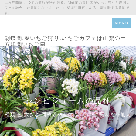
土方洋蘭園：40年の情熱が咲き誇る、胡蝶蘭の専門店がいちご狩りと農園カ
フェを融合した農園になりました、山梨県甲府市にある、夢を叶える農園で
す。
Toggle
MENU
navigation
胡蝶蘭.🍓いちご狩り.いちごカフェは山梨の土
方洋蘭いちご園
シンビジュームの品種
種類 色 大きさ 価格等バリエーションに富んだ品揃え