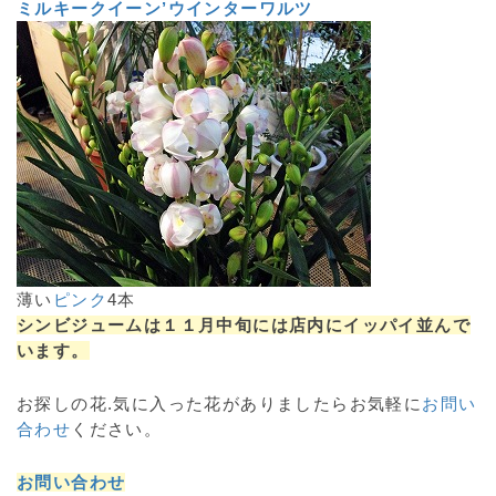
ミルキークイーン’ウインターワルツ
薄い
ピンク
4本
シンビジュームは１１月中旬には店内にイッパイ並んで
います。
お探しの花.気に入った花がありましたらお気軽に
お問い
合わせ
ください。
お問い合わせ