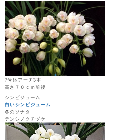
7号鉢アーチ3本
高さ７０ｃｍ前後
シンビジューム
白いシンビジューム
冬のソナタ
テンシノクチヅケ