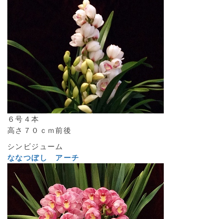
６号４本
高さ７０ｃｍ前後
シンビジューム
ななつぼし アーチ