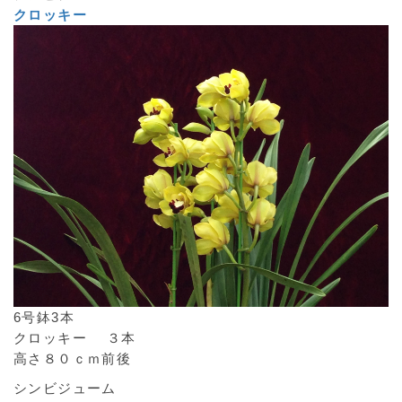
クロッキー
6号鉢3本
クロッキー ３本
高さ８０ｃｍ前後
シンビジューム