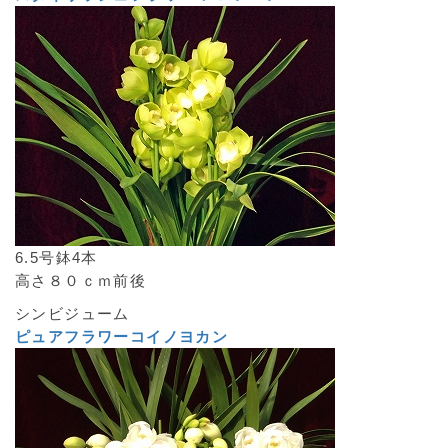
6.5号鉢4本
高さ８０ｃｍ前後
シンビジューム
ピュアフラワーコイノヨカン