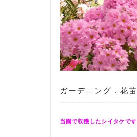
ガーデニング．花苗
当園で収穫したシイタケです