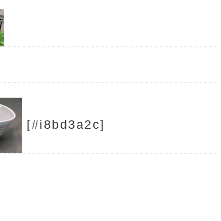
[#i8bd3a2c]