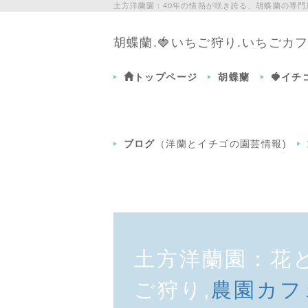
土方洋蘭園：40年の情熱が咲き誇る、胡蝶蘭の専
胡蝶蘭.🍓いちご狩り.いちご
トップページ
胡蝶蘭
🍓イ
ブログ
（洋蘭とイチゴの園芸情報)
土方洋蘭園：花
ご狩り,
農園カフ