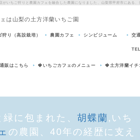
門店がいちご狩りと農園カフェを融合した農園になりました、山梨県甲府市にある、
カフェは山梨の土方洋蘭いちご園
チゴ狩り（高設栽培）
農園カフェ
シンビジューム
交
TE
通販はこちら
🍓いちごカフェのメニュー
🍓土方洋蘭イ
と緑に包まれた、
胡蝶蘭
,いち
ェ
の農園、40年の経歴に支え