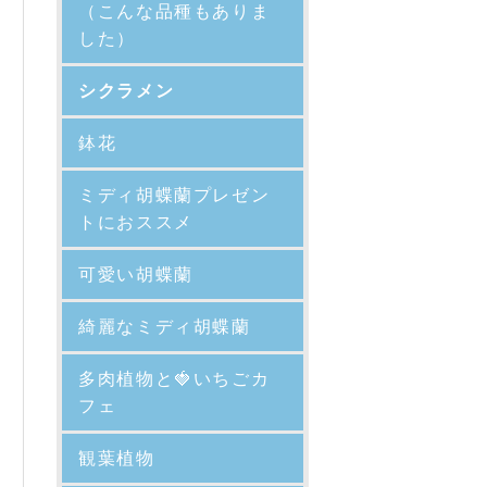
（こんな品種もありま
した）
シクラメン
鉢花
ミディ胡蝶蘭プレゼン
トにおススメ
可愛い胡蝶蘭
綺麗なミディ胡蝶蘭
多肉植物と🍓いちごカ
フェ
観葉植物