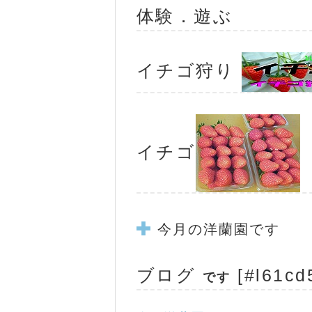
体験．遊ぶ
イチゴ狩り
イチゴ
今月の洋蘭園です
ブログ
[#l61cd
です