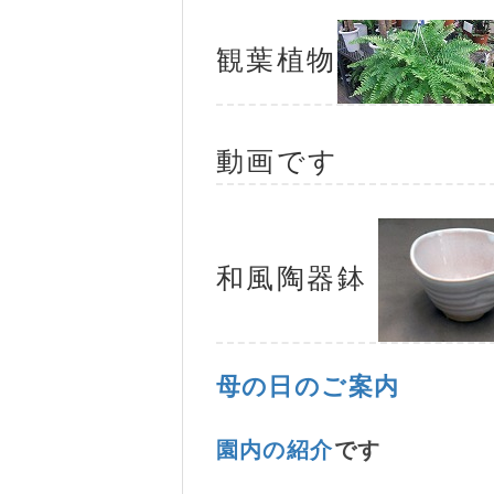
観葉植物
動画です
和風陶器鉢
母の日のご案内
園内の紹介
です