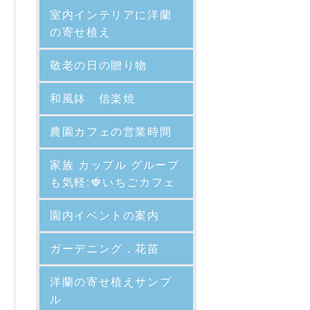
室内インテリアに洋蘭
の寄せ植え
敬老の日の贈り物
和風鉢 信楽焼
農園カフェの営業時間
家族 カップル グループ
も気軽:🍓いちごカフェ
園内イベントの案内
ガーデニング．花苗
洋蘭の寄せ植えサンプ
ル