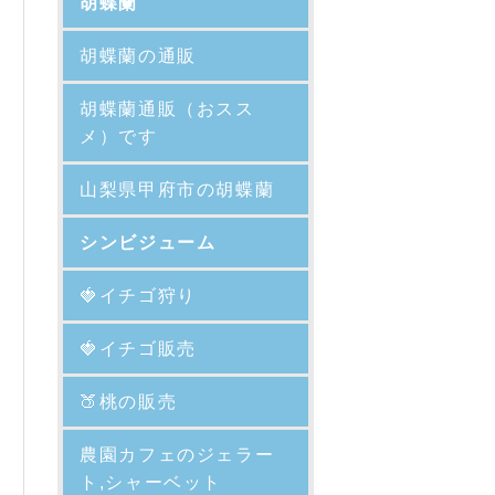
胡蝶蘭
胡蝶蘭の通販
胡蝶蘭通販（おスス
メ）です
山梨県甲府市の胡蝶蘭
シンビジューム
🍓イチゴ狩り
🍓イチゴ販売
🍑
桃の販売
農園カフェのジェラー
ト,シャーベット