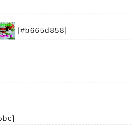
[#b665d858]
5bc]