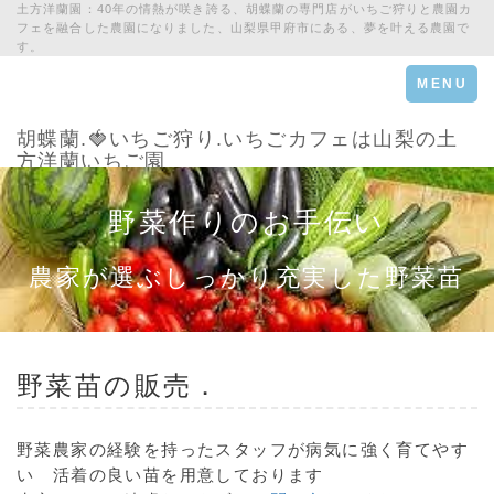
土方洋蘭園：40年の情熱が咲き誇る、胡蝶蘭の専門店がいちご狩りと農園カ
フェを融合した農園になりました、山梨県甲府市にある、夢を叶える農園で
す。
Toggle
MENU
navigation
胡蝶蘭.🍓いちご狩り.いちごカフェは山梨の土
方洋蘭いちご園
野菜作りのお手伝い
農家が選ぶしっかり充実した野菜苗
野菜苗
の販売．
野菜農家の経験を持ったスタッフが病気に強く育てやす
い 活着の良い苗を用意しております