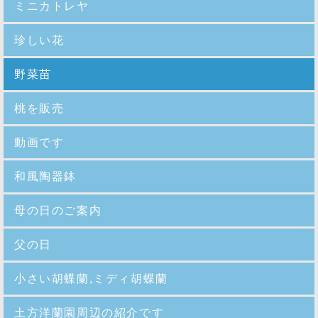
ミニカトレヤ
珍しい花
野菜苗
桃を販売
動画です
和風陶器鉢
母の日のご案内
父の日
小さい胡蝶蘭,ミディ胡蝶蘭
土方洋蘭園周辺の紹介です