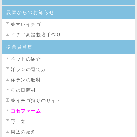
農園からのお知らせ
🍓
甘いイチゴ
イチゴ高設栽培手作り
従業員募集
ペットの紹介
洋ランの育て方
洋ランの肥料
母の日商材
🍓イチゴ狩りのサイト
コセファーム
野 菜
周辺の紹介