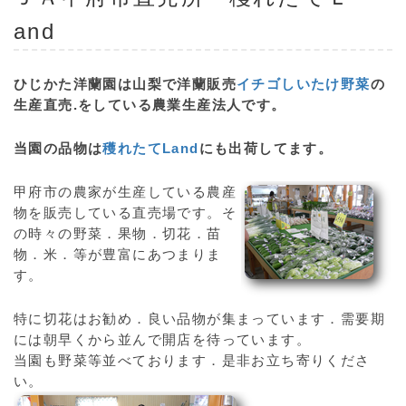
and
ひじかた洋蘭園は山梨で洋蘭販売
イチゴ
しいたけ
野菜
の
生産直売.をしている農業生産法人です。
当園の品物は
穫れたてLand
にも出荷してます。
甲府市の農家が生産している農産
物を販売している直売場です。そ
の時々の野菜．果物．切花．苗
物．米．等が豊富にあつまりま
す。
特に切花はお勧め．良い品物が集まっています．需要期
には朝早くから並んで開店を待っています。
当園も野菜等並べております．是非お立ち寄りくださ
い。