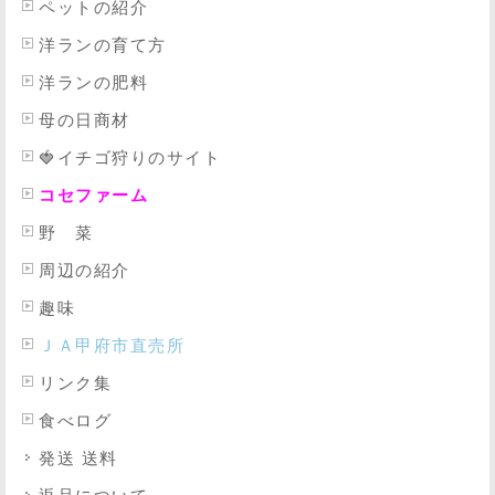
ペットの紹介
洋ランの育て方
洋ランの肥料
母の日商材
🍓イチゴ狩りのサイト
コセファーム
野 菜
周辺の紹介
趣味
ＪＡ甲府市直売所
リンク集
食べログ
発送 送料