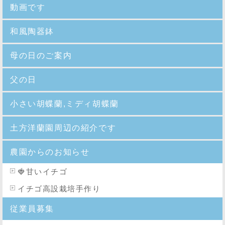
動画です
和風陶器鉢
母の日のご案内
父の日
小さい胡蝶蘭,ミディ胡蝶蘭
土方洋蘭園周辺の紹介です
農園からのお知らせ
🍓
甘いイチゴ
イチゴ高設栽培手作り
従業員募集