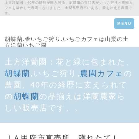
土方洋蘭園：40年の情熱が咲き誇る、胡蝶蘭の専門店がいちご狩りと農園カ
フェを融合した農園になりました、山梨県甲府市にある、夢を叶える農園で
す。
Toggle
MENU
navigation
胡蝶蘭.🍓いちご狩り.いちごカフェは山梨の土
方洋蘭いちご園
土方洋蘭園：花と緑に包まれた、
胡蝶蘭
,いちご狩り,
農園カフェ
の
農園、40年の経歴に支えられて
の
胡蝶蘭
の品揃えは洋蘭農家ら
しい販売店です、。
ＪＡ甲府市直売所
穫れたてＬ