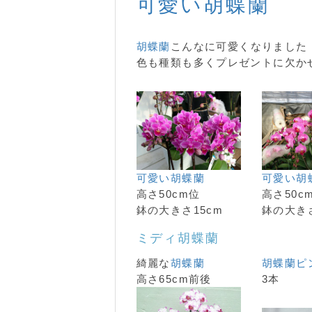
可愛い胡蝶蘭
胡蝶蘭
こんなに可愛くなりました
色も種類も多くプレゼントに欠か
可愛い胡蝶蘭
可愛い胡
高さ50cm位
高さ50c
鉢の大きさ15cm
鉢の大きさ
ミディ胡蝶蘭
綺麗な
胡蝶蘭
胡蝶蘭
ピ
高さ65cm前後
3本