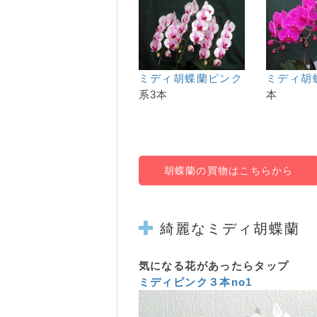
ミディ胡蝶蘭
ピンク
ミディ胡
系3本
本
胡蝶蘭の買物はこちらから
綺麗な
ミディ胡蝶蘭
気になる花があったらタップ
ミディピンク３本no1