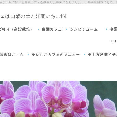
門店がいちご狩りと農園カフェを融合した農園になりました、山梨県甲府市にある、
カフェは山梨の土方洋蘭いちご園
チゴ狩り（高設栽培）
農園カフェ
シンビジューム
交
TE
通販はこちら
🍓いちごカフェのメニュー
🍓土方洋蘭イ