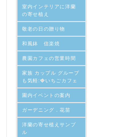
室内インテリアに洋蘭
の寄せ植え
敬老の日の贈り物
和風鉢 信楽焼
農園カフェの営業時間
家族 カップル グループ
も気軽:🍓いちごカフェ
園内イベントの案内
ガーデニング．花苗
洋蘭の寄せ植えサンプ
ル