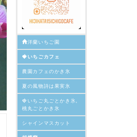
洋蘭いちご園
🍓いちごカフェ
農園カフェのかき氷
夏の風物詩は果実氷
🍓
いちご丸ごとかき氷,
桃丸ごとかき氷
シャインマスカット