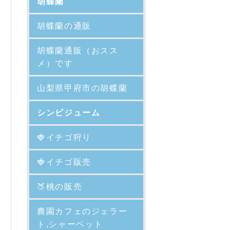
胡蝶蘭
胡蝶蘭の通販
胡蝶蘭通販（おスス
メ）です
山梨県甲府市の胡蝶蘭
シンビジューム
🍓イチゴ狩り
🍓イチゴ販売
🍑
桃の販売
農園カフェのジェラー
ト,シャーベット