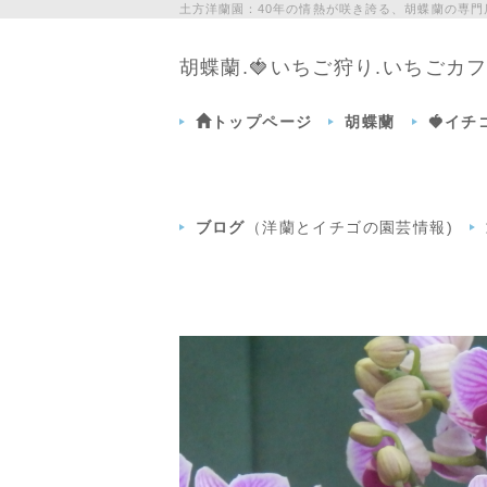
土方洋蘭園：40年の情熱が咲き誇る、胡蝶蘭の専
胡蝶蘭.🍓いちご狩り.いちご
トップページ
胡蝶蘭
🍓イ
ブログ
（洋蘭とイチゴの園芸情報)