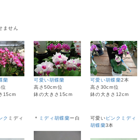
せません
蝶蘭
可愛い胡蝶蘭
可愛い胡蝶蘭
2本
m位
高さ50cm位
高さ30cm位
15cm
鉢の大きさ15cm
鉢の大きさ12cm
ンク
ミディ
＊
ミディ胡蝶蘭
ー白
可愛い
ピンク
ミディ
胡蝶蘭
3本