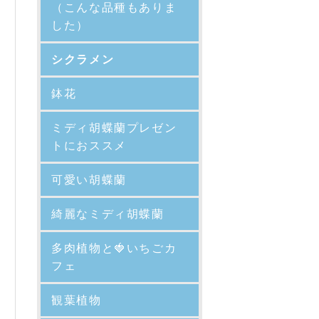
（こんな品種もありま
した）
シクラメン
鉢花
ミディ胡蝶蘭プレゼン
トにおススメ
可愛い胡蝶蘭
綺麗なミディ胡蝶蘭
多肉植物と🍓いちごカ
フェ
観葉植物