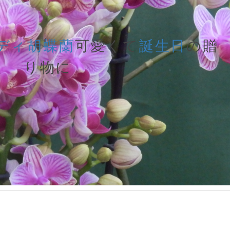
ディ胡蝶蘭
可愛くて
誕生日
の贈
り物に