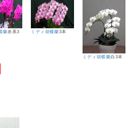
蝶蘭
赤系3
ミディ胡蝶蘭
3本
ミディ胡蝶蘭
白3本