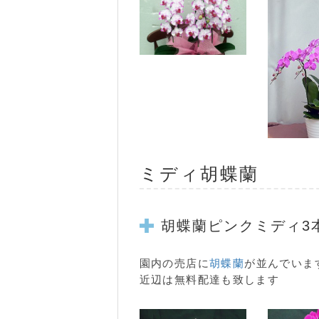
ミディ胡蝶蘭
胡蝶蘭
ピンク
ミディ3
園内の売店に
胡蝶蘭
が並んでいま
近辺は無料配達も致します