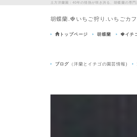
土方洋蘭園：40年の情熱が咲き誇る、胡蝶蘭の専
胡蝶蘭.🍓いちご狩り.いちご
トップページ
胡蝶蘭
🍓イ
ブログ
（洋蘭とイチゴの園芸情報)