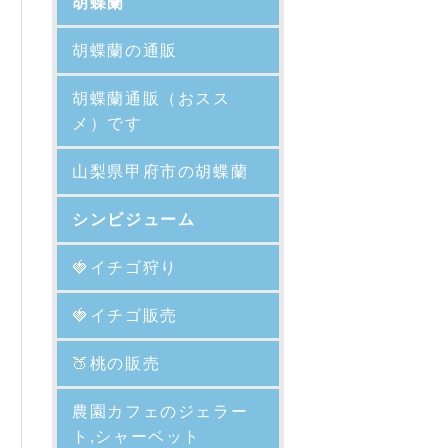
胡蝶蘭
胡蝶蘭の通販
胡蝶蘭通販（おスス
メ）です
山梨県甲府市の胡蝶蘭
シンビジューム
🍓イチゴ狩り
🍓イチゴ販売
🍑
桃の販売
農園カフェのジェラー
ト,シャーベット