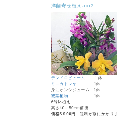
洋蘭寄せ植え-no2
デンドロビューム
１鉢
ミニカトレヤ
1鉢
身にオンシジューム 1鉢
観葉植物
1鉢
6号鉢植え
高さ40～50cm前後
価格5９00円
送料が別にかかり