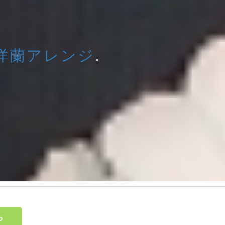
洋蘭アレンジ
.
ら