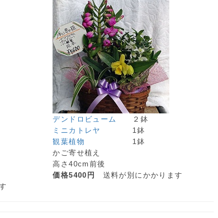
デンドロビューム
２鉢
ミニカトレヤ
1鉢
観葉植物
1鉢
かご寄せ植え
高さ40cm前後
価格5400円
送料が別にかかります
す