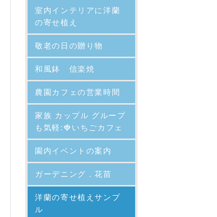
室内インテリアに洋蘭
の寄せ植え
敬老の日の贈り物
和風鉢 信楽焼
農園カフェの営業時間
家族 カップル グループ
も気軽:🍓いちごカフェ
園内イベントの案内
ガーデニング．花苗
洋蘭の寄せ植えサンプ
ル