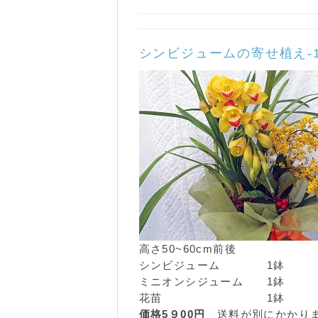
シンビジュームの寄せ植え-
高さ50~60cm前後
シンビジューム 1鉢
ミニオンシジューム 1鉢
花苗 1鉢
価格5９00円
送料が別にかかり