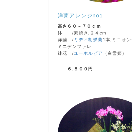
洋蘭アレンジ
no1
高さ６０～７０ｃｍ
鉢 /素焼き,２４cm
洋蘭 /
ミディ胡蝶蘭
1本,ミニオン
ミニデンファレ
鉢花 /
ユーホルビア
（白雪姫）
６.５００円