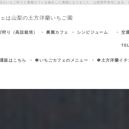
門店がいちご狩りと農園カフェを融合した農園になりました、山梨県甲府市にある、
カフェは山梨の土方洋蘭いちご園
チゴ狩り（高設栽培）
農園カフェ
シンビジューム
交
TE
通販はこちら
🍓いちごカフェのメニュー
🍓土方洋蘭イ