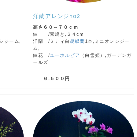
洋蘭アレンジ
no2
高さ６０～７０ｃｍ
鉢 /素焼き,２４cm
シジーム,
洋蘭 /ミディ白
胡蝶蘭
1本,ミニオンシジー
ム,
鉢花 /
ユーホルビア
（白雪姫）,ガーデンガ
ールズ
６.５００円