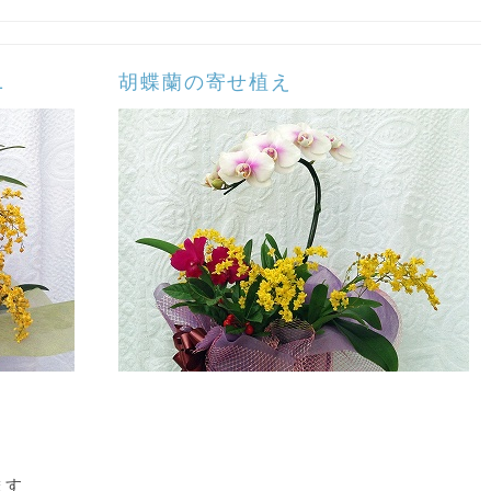
1
胡蝶蘭
の寄せ植え
ます