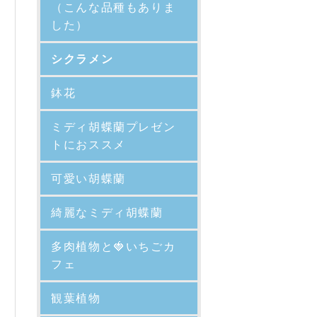
（こんな品種もありま
した）
シクラメン
鉢花
ミディ胡蝶蘭プレゼン
トにおススメ
可愛い胡蝶蘭
綺麗なミディ胡蝶蘭
多肉植物と🍓いちごカ
フェ
観葉植物