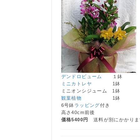
デンドロビューム
１鉢
ミニカトレヤ
1鉢
ミニオンシジューム 1鉢
観葉植物
1鉢
6号鉢
ラッピング
付き
高さ40cm前後
価格5400円
送料が別にかかりま