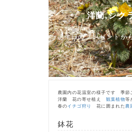
洋蘭,シク
誕生日のプレゼントか
農園内の花温室の様子です 季節
洋蘭 花の寄せ植え
観葉植物
等
春の
イチゴ狩り
花に囲まれた
農
鉢花