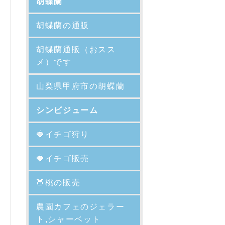
胡蝶蘭
胡蝶蘭の通販
胡蝶蘭通販（おスス
メ）です
山梨県甲府市の胡蝶蘭
シンビジューム
🍓イチゴ狩り
🍓イチゴ販売
🍑
桃の販売
農園カフェのジェラー
ト,シャーベット