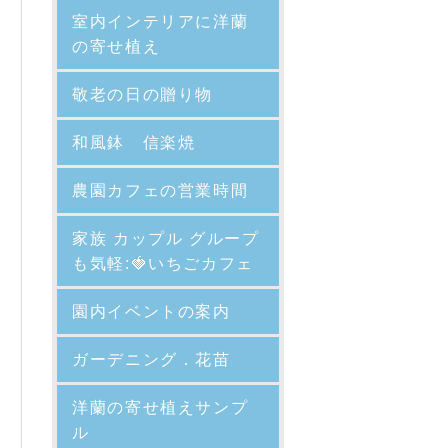
室内インテリアに洋蘭
の寄せ植え
敬老の日の贈り物
和風鉢 信楽焼
農園カフェの営業時間
家族 カップル グループ
も気軽:🍓いちごカフェ
園内イベントの案内
ガーデニング．花苗
洋蘭の寄せ植えサンプ
ル