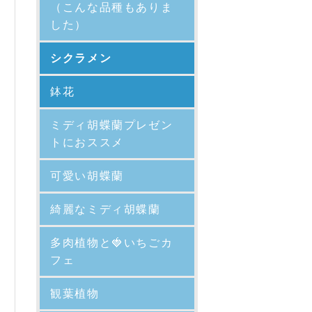
（こんな品種もありま
した）
シクラメン
鉢花
ミディ胡蝶蘭プレゼン
トにおススメ
可愛い胡蝶蘭
綺麗なミディ胡蝶蘭
多肉植物と🍓いちごカ
フェ
観葉植物