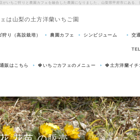
門店がいちご狩りと農園カフェを融合した農園になりました、山梨県甲府市にある、
カフェは山梨の土方洋蘭いちご園
チゴ狩り（高設栽培）
農園カフェ
シンビジューム
交
TE
通販はこちら
🍓いちごカフェのメニュー
🍓土方洋蘭イ
花,花苗,の販売