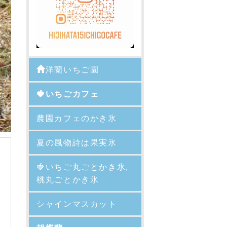
洋蘭いちご園
🍓いちごカフェ
農園カフェのかき氷
夏の風物詩は果実氷
🍓
いちご丸ごとかき氷,
桃丸ごとかき氷
シャインマスカット