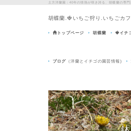
土方洋蘭園：40年の情熱が咲き誇る、胡蝶蘭の専
胡蝶蘭.🍓いちご狩り.いちご
トップページ
胡蝶蘭
🍓イ
ブログ
（洋蘭とイチゴの園芸情報)
鉢