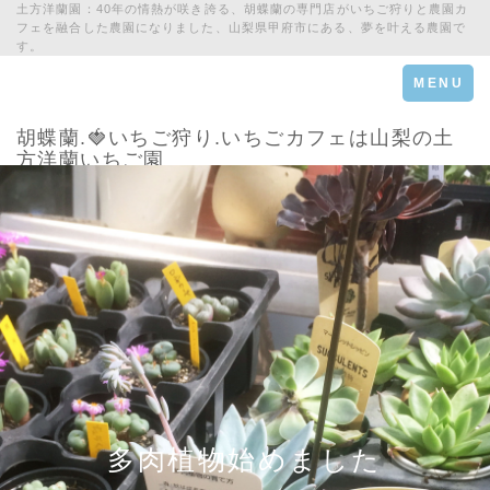
土方洋蘭園：40年の情熱が咲き誇る、胡蝶蘭の専門店がいちご狩りと農園カ
フェを融合した農園になりました、山梨県甲府市にある、夢を叶える農園で
す。
Toggle
MENU
navigation
胡蝶蘭.🍓いちご狩り.いちごカフェは山梨の土
方洋蘭いちご園
多肉植物始めました