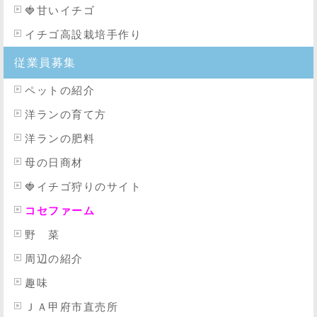
🍓
甘いイチゴ
イチゴ高設栽培手作り
従業員募集
ペットの紹介
洋ランの育て方
洋ランの肥料
母の日商材
🍓イチゴ狩りのサイト
コセファーム
野 菜
周辺の紹介
趣味
ＪＡ甲府市直売所