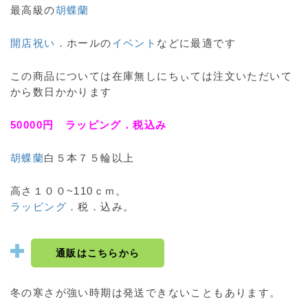
最高級の
胡蝶蘭
開店祝い
．ホールの
イベント
などに最適です
この商品については在庫無しにちぃては注文いただいて
から数日かかります
50000円 ラッピング．税込み
胡蝶蘭
白５本７５輪以上
高さ１００~110ｃｍ。
ラッピング
．税．込み。
通販はこちらから
冬の寒さが強い時期は発送できないこともあります。