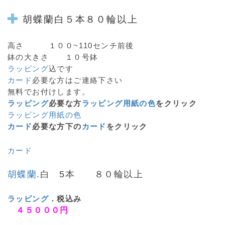
胡蝶蘭
白５本８０輪以上
高さ １００~110センチ前後
鉢の大きさ １０号鉢
ラッピング
込です
カード
必要な方はご連絡下さい
無料でお付けします。
ラッピング
必要な方
ラッピング用紙の色
をクリック
ラッピング用紙の色
カード
必要な方下の
カード
をクリック
カード
胡蝶蘭
.白 5本 ８０輪以上
ラッピング
．税込み
４５０００円