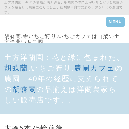
土方洋蘭園：40年の情熱が咲き誇る、胡蝶蘭の専門店がいちご狩りと農園カ
フェを融合した農園になりました、山梨県甲府市にある、夢を叶える農園で
す。
Toggle
MENU
navigation
胡蝶蘭.🍓いちご狩り.いちごカフェは山梨の土
方洋蘭いちご園
土方洋蘭園：花と緑に包まれた、
胡蝶蘭
,いちご狩り,
農園カフェ
の
農園、40年の経歴に支えられて
の
胡蝶蘭
の品揃えは洋蘭農家ら
しい販売店です、。
大輪5本75輪前後